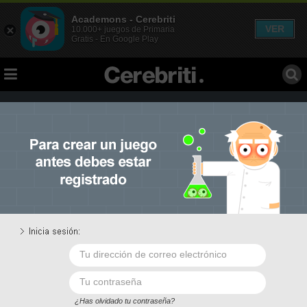
Academons - Cerebriti
VER
10.000+ juegos de Primaria
Gratis - En Google Play
1.
Elegir juego
2.
Editar contenido
3.
Descripción
4.
Publicar
Selecciona el tipo de juego que quieres crear.
¡Tienes diez a elegir!
¿Has olvidado tu contraseña?