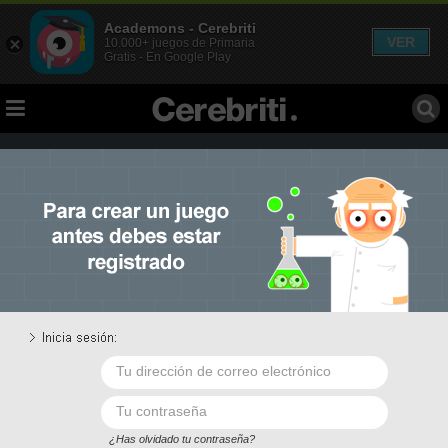
Academons - Cerebriti
VER
10.000+ juegos de Primaria
Gratis - En Google Play
1.
Elegir juego
2.
Editar contenido
3.
Descripción
4.
Publicar
Selecciona el tipo de juego que quieres crear.
¡Tienes diez a elegir!
¿Has olvidado tu contraseña?