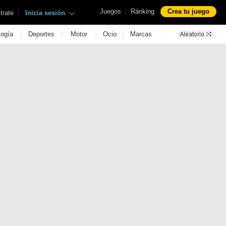
|
Juegos
Ránking
Crea tu juego
|
trate
Inicia sesión
|
|
|
|
logía
Deportes
Motor
Ocio
Marcas