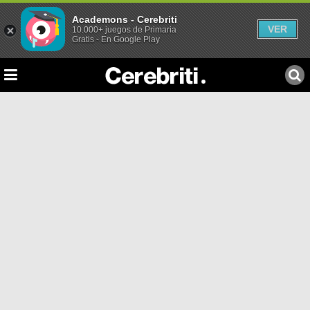
Academons - Cerebriti
VER
10.000+ juegos de Primaria
Gratis - En Google Play