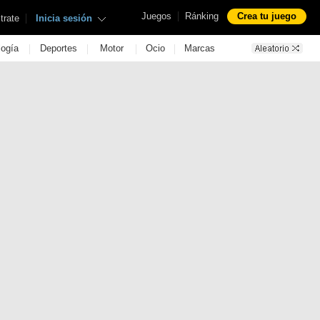
|
Juegos
Ránking
Crea tu juego
|
trate
Inicia sesión
|
|
|
|
logía
Deportes
Motor
Ocio
Marcas