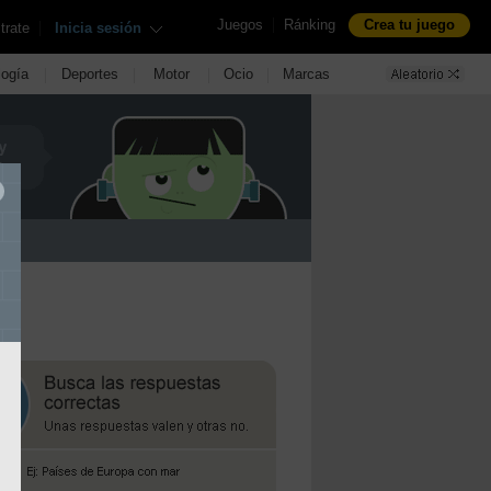
|
Juegos
Ránking
Crea tu juego
|
trate
Inicia sesión
|
|
|
|
logía
Deportes
Motor
Ocio
Marcas