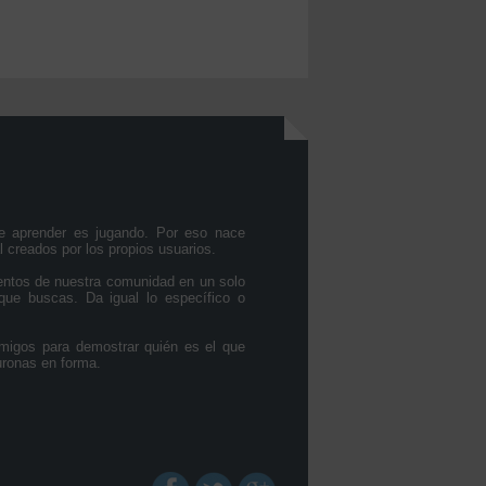
e aprender es jugando. Por eso nace
l creados por los propios usuarios.
entos de nuestra comunidad en un solo
que buscas. Da igual lo específico o
migos para demostrar quién es el que
uronas en forma.