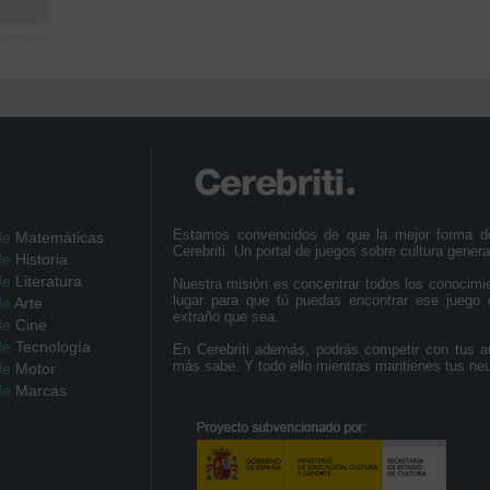
Estamos convencidos de que la mejor forma d
de
Matemáticas
Cerebriti. Un portal de juegos sobre cultura genera
de
Historia
de
Literatura
Nuestra misión es concentrar todos los conocimi
lugar para que tú puedas encontrar ese juego 
de
Arte
extraño que sea.
de
Cine
de
Tecnología
En Cerebriti además, podrás competir con tus a
más sabe. Y todo ello mientras mantienes tus ne
de
Motor
de
Marcas