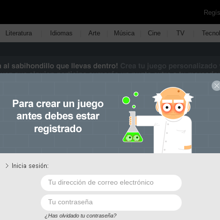
Regís
|
|
|
|
|
|
Literatura
Idiomas
Arte
Música
Cine
TV
Tecno
tar contenido
3.
Descripción
4.
Publicar
ue quieres crear. ¡Tienes diez a elegir!
¿Has olvidado tu contraseña?