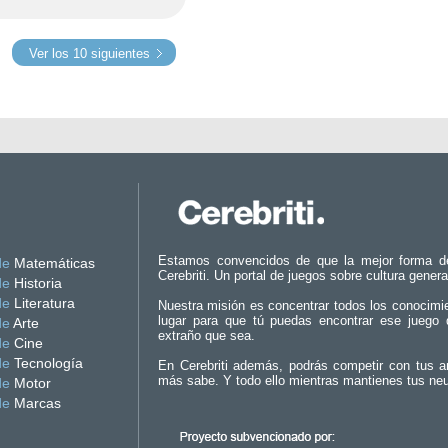
Ver los 10 siguientes
Estamos convencidos de que la mejor forma d
de
Matemáticas
Cerebriti. Un portal de juegos sobre cultura genera
de
Historia
de
Literatura
Nuestra misión es concentrar todos los conocimi
lugar para que tú puedas encontrar ese juego 
de
Arte
extraño que sea.
de
Cine
de
Tecnología
En Cerebriti además, podrás competir con tus a
más sabe. Y todo ello mientras mantienes tus ne
de
Motor
de
Marcas