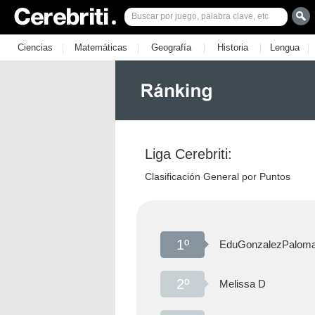
|
|
|
|
|
Ciencias
Matemáticas
Geografía
Historia
Lengua
Liga Cerebriti:
Clasificación General por Puntos
1º
EduGonzalezPaloma
2º
Melissa D