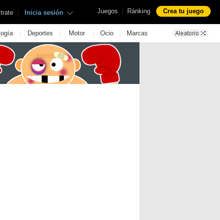
|
Juegos
Ránking
Crea tu juego
|
trate
Inicia sesión
|
|
|
|
logía
Deportes
Motor
Ocio
Marcas