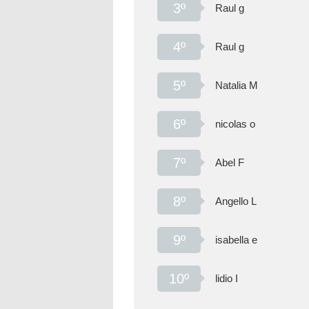
3º
Raul g
4º
Raul g
5º
Natalia M
6º
nicolas o
7º
Abel F
8º
Angello L
9º
isabella e
10º
lidio I