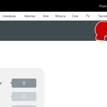
Regís
|
|
|
|
|
|
Literatura
Idiomas
Arte
Música
Cine
TV
Tecno
0
r
0