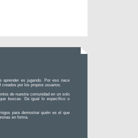
e aprender es jugando. Por eso nace
l creados por los propios usuarios.
entos de nuestra comunidad en un solo
que buscas. Da igual lo específico o
migos para demostrar quién es el que
uronas en forma.