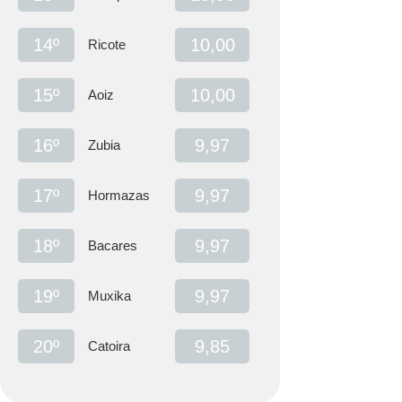
14º
10,00
Ricote
15º
10,00
Aoiz
16º
9,97
Zubia
17º
9,97
Hormazas
18º
9,97
Bacares
19º
9,97
Muxika
20º
9,85
Catoira