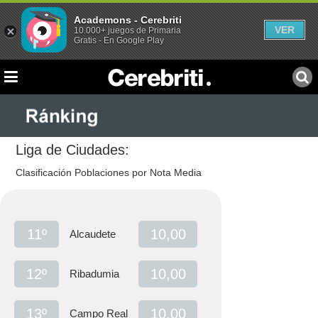
Academons - Cerebriti
VER
10.000+ juegos de Primaria
Gratis - En Google Play
Liga de Ciudades:
Clasificación Poblaciones por Nota Media
11º
10,00
Alcaudete
12º
10,00
Ribadumia
13º
10,00
Campo Real